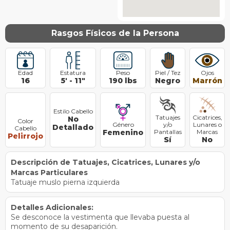
Rasgos Físicos de la Persona
Edad
Estatura
Peso
Piel / Tez
Ojos
16
5
'
-
11
"
190
lbs
Negro
Marrón
Estilo Cabello
Tatuajes
Cicatrices,
No
Color
Género
y/o
Lunares o
Detallado
Cabello
Femenino
Pantallas
Marcas
Pelirrojo
Sí
No
Descripción de Tatuajes, Cicatrices, Lunares y/o
Marcas Particulares
Tatuaje muslo pierna izquierda
Detalles Adicionales:
Se desconoce la vestimenta que llevaba puesta al
momento de su desaparición.