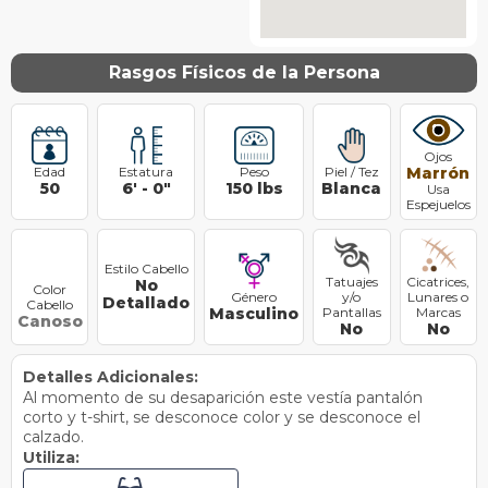
Rasgos Físicos de la Persona
Ojos
Edad
Estatura
Peso
Piel / Tez
Marrón
50
6
'
-
0
"
150
lbs
Blanca
Usa
Espejuelos
Estilo Cabello
Tatuajes
Cicatrices,
No
Color
Género
y/o
Lunares o
Detallado
Cabello
Masculino
Pantallas
Marcas
Canoso
No
No
Detalles Adicionales:
Al momento de su desaparición este vestía pantalón
corto y t-shirt, se desconoce color y se desconoce el
calzado.
Utiliza:
