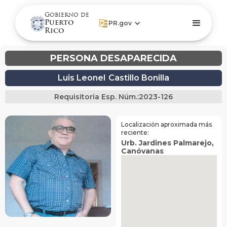
Gobierno de
Puerto
PR.gov
Rico
PERSONA DESAPARECIDA
Luis Leonel
Castillo Bonilla
Requisitoria Esp. Núm.:
2023-126
Localización aproximada más
reciente:
Urb. Jardines Palmarejo
,
Canóvanas