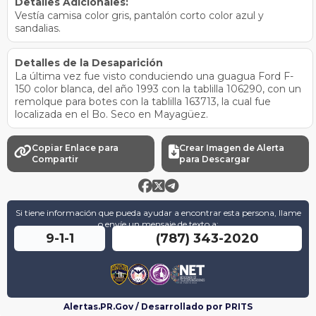
Detalles Adicionales:
Vestía camisa color gris, pantalón corto color azul y
sandalias.
Detalles de la Desaparición
La última vez fue visto conduciendo una guagua Ford F-
150 color blanca, del año 1993 con la tablilla 106290, con un
remolque para botes con la tablilla 163713, la cual fue
localizada en el Bo. Seco en Mayagüez.
Copiar Enlace para
Crear Imagen de Alerta


Compartir
para Descargar



Si tiene información que pueda ayudar a encontrar esta persona, llame
o envíe un mensaje de texto a:
9-1-1
(787) 343-2020
Alertas.PR.Gov / Desarrollado por PRITS