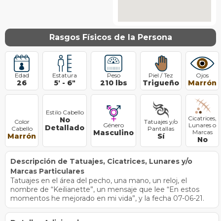
Rasgos Físicos de la Persona
Edad
Estatura
Peso
Piel / Tez
Ojos
26
5
'
-
6
"
210
lbs
Trigueño
Marrón
Estilo Cabello
Cicatrices,
No
Color
Tatuajes y/o
Género
Lunares o
Detallado
Cabello
Pantallas
Masculino
Marcas
Marrón
Sí
No
Descripción de Tatuajes, Cicatrices, Lunares y/o
Marcas Particulares
Tatuajes en el área del pecho, una mano, un reloj, el
nombre de “Keilianette”, un mensaje que lee “En estos
momentos he mejorado en mi vida”, y la fecha 07-06-21.