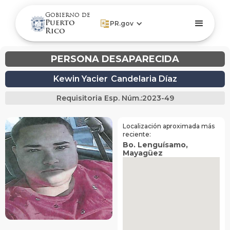
Gobierno de
Puerto
PR.gov
Rico
PERSONA DESAPARECIDA
Kewin Yacier
Candelaria Díaz
Requisitoria Esp. Núm.:
2023-49
Localización aproximada más
reciente:
Bo. Lenguísamo
,
Mayagüez