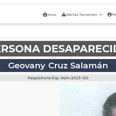

Inicio

Alertas Recientes

Pe
ERSONA DESAPARECI
Geovany
Cruz Salamán
Requisitoria Esp. Núm.:
2023-120