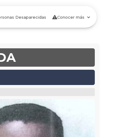
rsonas Desaparecidas

Conocer más
DA