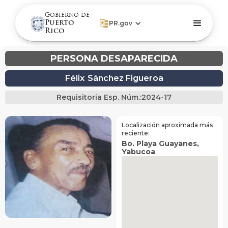
Gobierno de
Puerto
PR.gov
Rico
PERSONA DESAPARECIDA
Félix
Sánchez Figueroa
Requisitoria Esp. Núm.:
2024-17
Localización aproximada más
reciente:
Bo. Playa Guayanes
,
Yabucoa