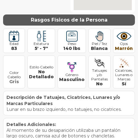
Rasgos Físicos de la Persona
Edad
Estatura
Peso
Piel / Tez
Ojos
83
5
'
-
7
"
140
lbs
Blanca
Marrón
Estilo Cabello
Tatuajes
Cicatrices,
No
Color
Género
y/o
Lunares o
Detallado
Cabello
Masculino
Pantallas
Marcas
Gris
No
Sí
Descripción de Tatuajes, Cicatrices, Lunares y/o
Marcas Particulares
Lunar en su brazo izquierdo, no tatuajes, no cicatrices.
Detalles Adicionales:
Al momento de su desaparición utilizaba un pantalón
largo oscuro, camisa azul de botones y chancletas.