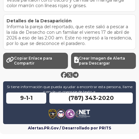
Vestía pantalón corto oscuro y camisa de manga larga
color marrón con líneas rojas y grises.
Detalles de la Desaparición
Informa la pareja del reportado, que este salió a pescar a
la isla de Desecho con un familiar el viernes 17 de abril de
2026 a eso de las 2:00 am. Este no regresó a la residencia,
por lo que se desconoce el paradero.
Copiar Enlace para
Crear Imagen de Alerta


Compartir
para Descargar



Si tiene información que pueda ayudar a encontrar esta persona, llame
o envíe un mensaje de texto a:
9-1-1
(787) 343-2020
Alertas.PR.Gov / Desarrollado por PRITS