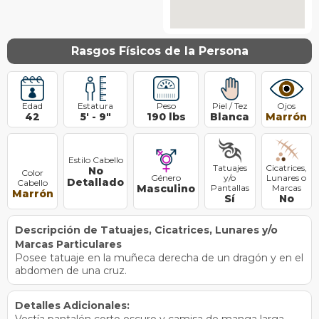
Rasgos Físicos de la Persona
Edad
Estatura
Peso
Piel / Tez
Ojos
42
5
'
-
9
"
190
lbs
Blanca
Marrón
Estilo Cabello
Tatuajes
Cicatrices,
No
Color
Género
y/o
Lunares o
Detallado
Cabello
Masculino
Pantallas
Marcas
Marrón
Sí
No
Descripción de Tatuajes, Cicatrices, Lunares y/o
Marcas Particulares
Posee tatuaje en la muñeca derecha de un dragón y en el
abdomen de una cruz.
Detalles Adicionales: